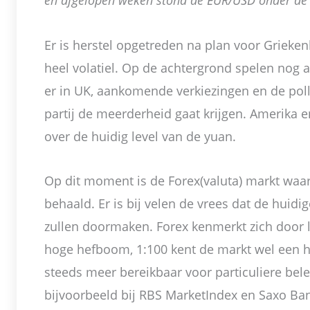
en afgelopen weken stond de EUR/USD onder de 
Er is herstel opgetreden na plan voor Grieken
heel volatiel. Op de achtergrond spelen nog 
er in UK, aankomende verkiezingen en de polls
partij de meerderheid gaat krijgen. Amerika e
over de huidig level van de yuan.
Op dit moment is de Forex(valuta) markt wa
behaald. Er is bij velen de vrees dat de huidi
zullen doormaken. Forex kenmerkt zich door 
hoge hefboom, 1:100 kent de markt wel een ho
steeds meer bereikbaar voor particuliere bele
bijvoorbeeld bij RBS MarketIndex en Saxo Ba