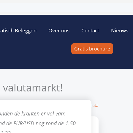
atisch Beleggen
Over ons
Contact
Nieuws
Gratis brochure
 valutamarkt!
oo Mulder
15 april 2010
Geen reacties
Trading tips
,
valuta
onden de kranten er vol van:
nd de EUR/USD nog rond de 1.50