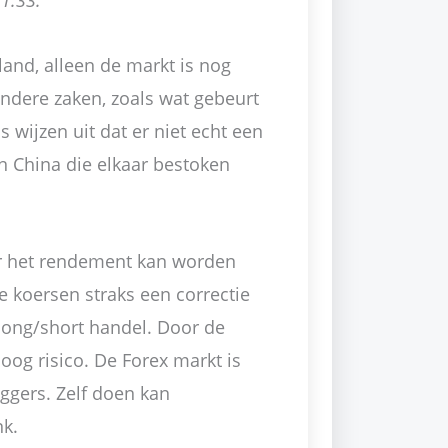
1.33.
land, alleen de markt is nog
andere zaken, zoals wat gebeurt
 wijzen uit dat er niet echt een
n China die elkaar bestoken
ar het rendement kan worden
ge koersen straks een correctie
long/short handel. Door de
og risico. De Forex markt is
ggers. Zelf doen kan
nk.