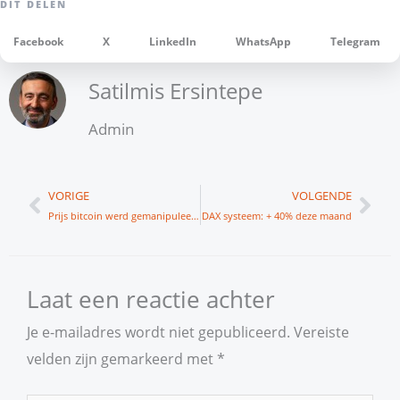
Facebook
X
LinkedIn
WhatsApp
Telegram
Satilmis Ersintepe
Admin
Vorige
Vol
VORIGE
VOLGENDE
Prijs bitcoin werd gemanipuleerd
DAX systeem: + 40% deze maand
Laat een reactie achter
Je e-mailadres wordt niet gepubliceerd.
Vereiste
velden zijn gemarkeerd met
*