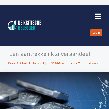
Ga
naar
de
inhoud
Login
Een aantrekkelijk zilveraandeel
Door
Satilmis Ersintepe
3 juni 2024
Geen reacties
Tip van de week