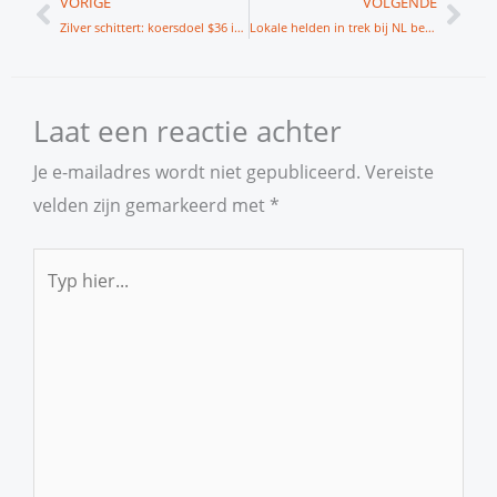
Vorige
Vol
VORIGE
VOLGENDE
Zilver schittert: koersdoel $36 in zicht
Lokale helden in trek bij NL beleggers
Laat een reactie achter
Je e-mailadres wordt niet gepubliceerd.
Vereiste
velden zijn gemarkeerd met
*
Typ
hier...