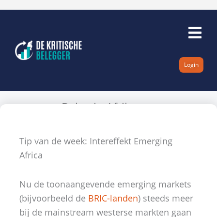
Ga
naar
de
inhoud
Login
Beleg in Afrika
Door
Jan-willem Nijkamp
22 juni 2010
Geen reacties
Tip van de week
Tip van de week: Intereffekt Emerging
Africa
Nu de toonaangevende emerging markets
(bijvoorbeeld de
BRIC-landen
) steeds meer
bij de mainstream westerse markten gaan