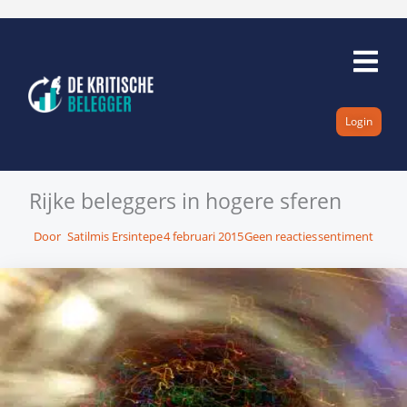
Ga
naar
de
inhoud
Login
Rijke beleggers in hogere sferen
Door
Satilmis Ersintepe
4 februari 2015
Geen reacties
sentiment