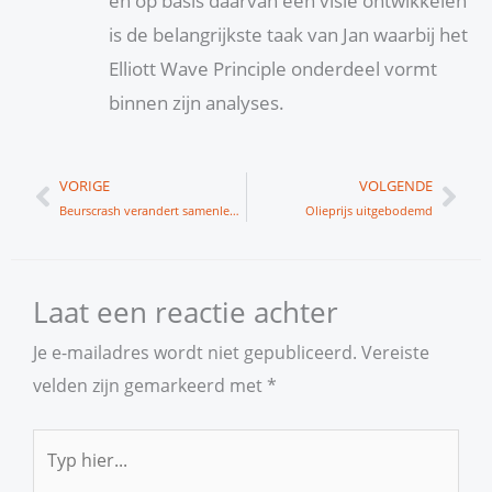
en op basis daarvan een visie ontwikkelen
is de belangrijkste taak van Jan waarbij het
Elliott Wave Principle onderdeel vormt
binnen zijn analyses.
Vorige
Vol
VORIGE
VOLGENDE
Beurscrash verandert samenleving drastisch
Olieprijs uitgebodemd
Laat een reactie achter
Je e-mailadres wordt niet gepubliceerd.
Vereiste
velden zijn gemarkeerd met
*
Typ
hier...