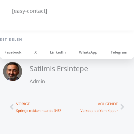
[easy-contact]
Facebook
X
LinkedIn
WhatsApp
Telegram
Satilmis Ersintepe
Admin
Vorige
Vol
VORIGE
VOLGENDE
Sprintje trekken naar de 345?
Verkoop op Yom Kippur