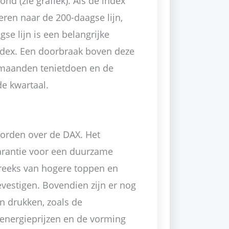
nd (zie grafiek). Als de index
eren naar de 200-daagse lijn,
se lijn is een belangrijke
index. Een doorbraak boven deze
n maanden tenietdoen en de
e kwartaal.
worden over de DAX. Het
garantie voor een duurzame
reeks van hogere toppen en
estigen. Bovendien zijn er nog
n drukken, zoals de
nergieprijzen en de vorming