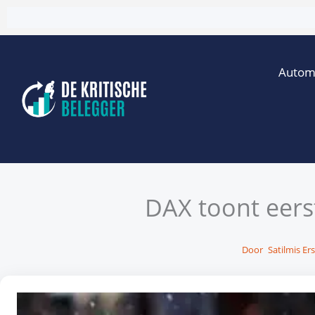
Ga
naar
de
Autom
inhoud
DAX toont eers
Door
Satilmis Er