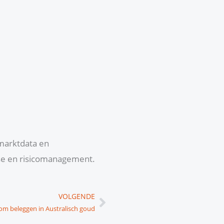
 marktdata en
yse en risicomanagement.
Volgende
VOLGENDE
m beleggen in Australisch goud