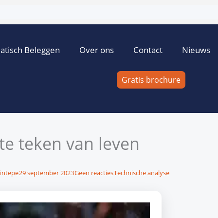
atisch Beleggen
Over ons
Contact
Nieuws
Gratis brochure
te teken van leven
sintepe
29 september 2023
Geen reacties
Technische analyse