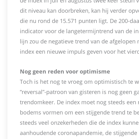
de index in juli en augustus twee keer steun vo
dit niveau kan doorbreken, kan hij verder opv
die nu rond de 15.571 punten ligt. De 200-daag
indicator voor de langetermijntrend van de 
lijn zou de negatieve trend van de afgelope
index een nieuwe impuls geven voor het vierd
Nog geen reden voor optimisme
Toch is het nog te vroeg om optimistisch te 
“reversal”-patroon van gisteren is nog geen 
trendomkeer. De index moet nog steeds een 
bodems vormen om een stijgende trend te bev
steeds veel onzekerheden die de index kunne
aanhoudende coronapandemie, de stijgende e