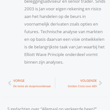
beleggingsadviseur en senior trader. Sinds
2003 is Jan voor eigen rekening en risico
aan het handelen op de beurs in
voornamelijk derivaten zoals opties en
futures. Technische analyse van markten
en op basis daarvan een visie ontwikkelen
is de belangrijkste taak van Jan waarbij het
Elliott Wave Principle onderdeel vormt
binnen zijn analyses.
Vorige
Vol
VORIGE
VOLGENDE
De rente als sluipmoordenaar
Golden Cross voor AEX
5 gedachten over “Allemaal op verkeerde been?”