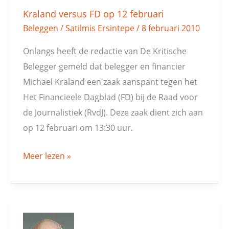
Kraland versus FD op 12 februari
Kraland
Beleggen
/
Satilmis Ersintepe
/
8 februari 2010
versus
FD
Onlangs heeft de redactie van De Kritische
op
Belegger gemeld dat belegger en financier
12
Michael Kraland een zaak aanspant tegen het
februari
Het Financieele Dagblad (FD) bij de Raad voor
de Journalistiek (RvdJ). Deze zaak dient zich aan
op 12 februari om 13:30 uur.
Meer lezen »
Kraland