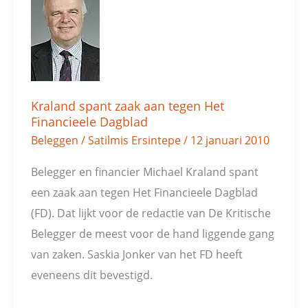
spant
zaak
aan
tegen
Het
Kraland spant zaak aan tegen Het
Financieele
Financieele Dagblad
Dagblad
Beleggen
/
Satilmis Ersintepe
/
12 januari 2010
Belegger en financier Michael Kraland spant
een zaak aan tegen Het Financieele Dagblad
(FD). Dat lijkt voor de redactie van De Kritische
Belegger de meest voor de hand liggende gang
van zaken. Saskia Jonker van het FD heeft
eveneens dit bevestigd.