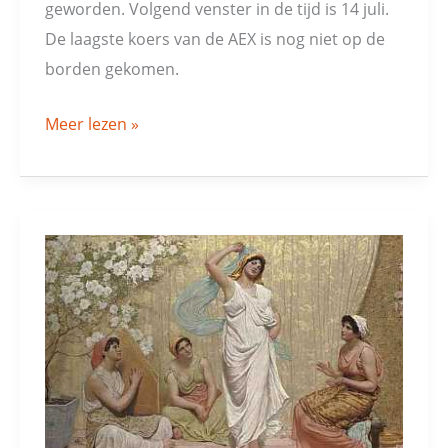
Ypsalon
geworden. Volgend venster in de tijd is 14 juli.
De laagste koers van de AEX is nog niet op de
borden gekomen.
Meer lezen »
Wijs
geen
naakte
vrouwen
af