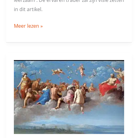
in dit artikel.
Meer lezen »
Wie
wil
Zien
ziet
Niets