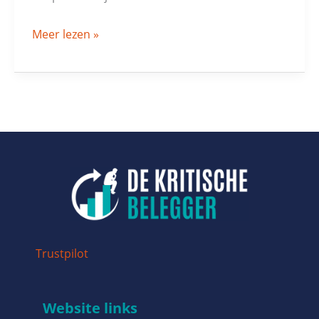
Meer lezen »
Trustpilot
Website links