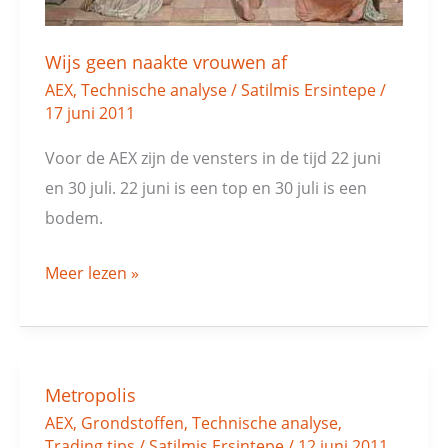
Wijs geen naakte vrouwen af
AEX
,
Technische analyse
/
Satilmis Ersintepe
/
17 juni 2011
Voor de AEX zijn de vensters in de tijd 22 juni
en 30 juli. 22 juni is een top en 30 juli is een
bodem.
Meer lezen »
Metropolis
Metropolis
AEX
,
Grondstoffen
,
Technische analyse
,
Trading tips
/
Satilmis Ersintepe
/
12 juni 2011