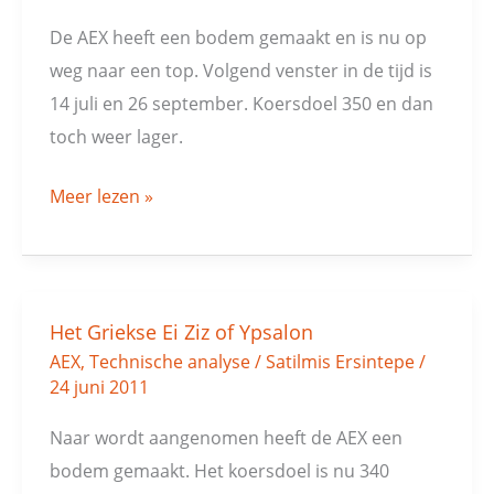
VerRaming
De AEX heeft een bodem gemaakt en is nu op
weg naar een top. Volgend venster in de tijd is
14 juli en 26 september. Koersdoel 350 en dan
toch weer lager.
Meer lezen »
Het Griekse Ei Ziz of Ypsalon
Het
AEX
,
Technische analyse
/
Satilmis Ersintepe
/
Griekse
24 juni 2011
Ei
Ziz
Naar wordt aangenomen heeft de AEX een
of
bodem gemaakt. Het koersdoel is nu 340