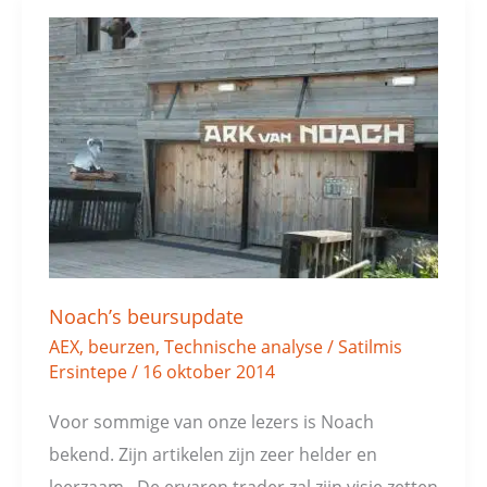
Noach’s
beursupdate
Noach’s beursupdate
AEX
,
beurzen
,
Technische analyse
/
Satilmis
Ersintepe
/
16 oktober 2014
Voor sommige van onze lezers is Noach
bekend. Zijn artikelen zijn zeer helder en
leerzaam . De ervaren trader zal zijn visie zetten