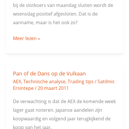
bij de slotkoers van maandag sluiten wordt de
woensdag positief afgesloten. Dat is de
aanname, maar is het ook zo?
Meer lezen »
Pan of de Dans op de Vulkaan
Pan
AEX
,
Technische analyse
,
Trading tips
/
Satilmis
of
Ersintepe
/
20 maart 2011
de
Dans
De verwachting is dat de AEX de komende week
op
lager gaat noteren. Japanse aandelen zijn
de
koopwaardig en volgend jaar terugkijkend de
Vulkaan
koop van het jaar.