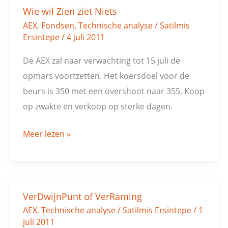
Wie wil Zien ziet Niets
AEX
,
Fondsen
,
Technische analyse
/
Satilmis
Ersintepe
/
4 juli 2011
De AEX zal naar verwachting tot 15 juli de
opmars voortzetten. Het koersdoel voor de
beurs is 350 met een overshoot naar 355. Koop
op zwakte en verkoop op sterke dagen.
Meer lezen »
VerDwijnPunt of VerRaming
VerDwijnPunt
AEX
,
Technische analyse
/
Satilmis Ersintepe
/
1
of
juli 2011