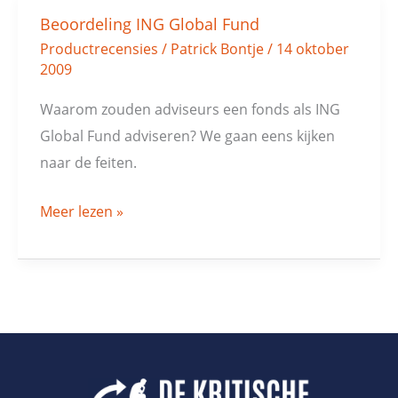
Beoordeling ING Global Fund
Beoordeling
Productrecensies
/
Patrick Bontje
/
14 oktober
ING
2009
Global
Fund
Waarom zouden adviseurs een fonds als ING
Global Fund adviseren? We gaan eens kijken
naar de feiten.
Meer lezen »