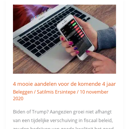
4
mooie
aandelen
voor
de
komende
4
jaar
4 mooie aandelen voor de komende 4 jaar
Beleggen
/
Satilmis Ersintepe
/
10 november
2020
Biden of Trump? Aangezien groei niet afhangt
van een tijdelijke verschuiving in fiscaal beleid,
zouden bedrijven van goede kwaliteit het goed