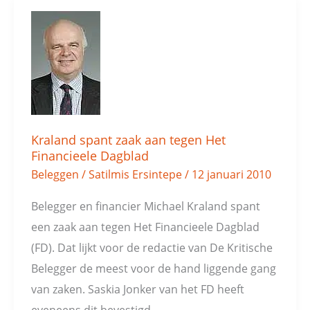
Kraland
spant
zaak
aan
tegen
Het
Kraland spant zaak aan tegen Het
Financieele
Financieele Dagblad
Dagblad
Beleggen
/
Satilmis Ersintepe
/
12 januari 2010
Belegger en financier Michael Kraland spant
een zaak aan tegen Het Financieele Dagblad
(FD). Dat lijkt voor de redactie van De Kritische
Belegger de meest voor de hand liggende gang
van zaken. Saskia Jonker van het FD heeft
eveneens dit bevestigd.