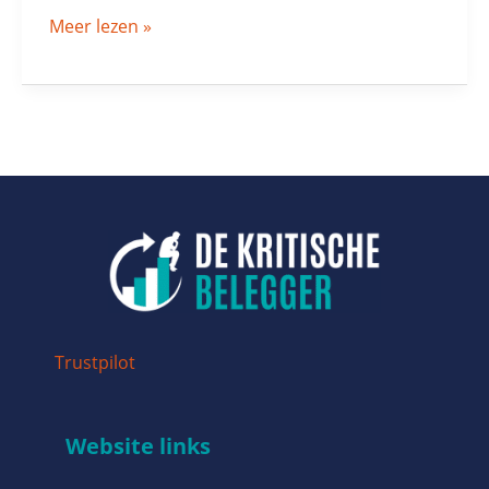
Meer lezen »
Trustpilot
Website links