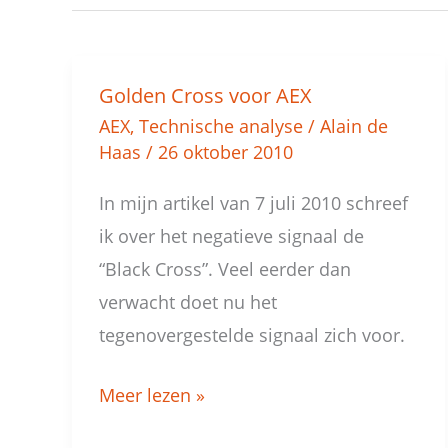
Golden Cross voor AEX
Golden
AEX
,
Technische analyse
/
Alain de
Cross
Haas
/
26 oktober 2010
voor
AEX
In mijn artikel van 7 juli 2010 schreef
ik over het negatieve signaal de
“Black Cross”. Veel eerder dan
verwacht doet nu het
tegenovergestelde signaal zich voor.
Meer lezen »