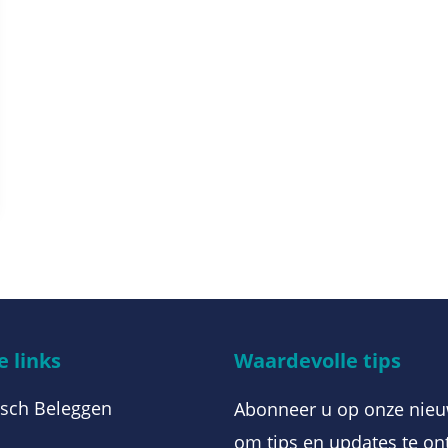
 links
Waardevolle tips
sch Beleggen
Abonneer u op onze nieu
om tips en updates te on