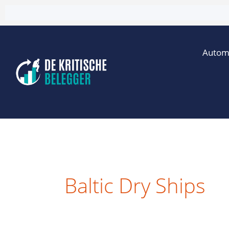
Ga
naar
de
Autom
inhoud
Baltic Dry Ships