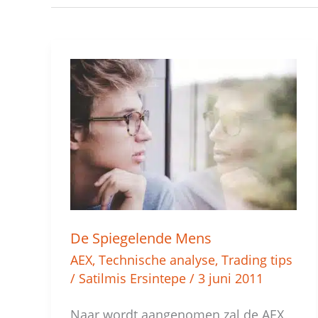
De
Spiegelende
Mens
De Spiegelende Mens
AEX
,
Technische analyse
,
Trading tips
/
Satilmis Ersintepe
/
3 juni 2011
Naar wordt aangenomen zal de AEX