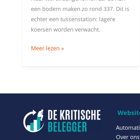
een bodem maken zo rond 337. Dit is
echter een tussenstation: lagere
koersen worden verwacht.
Meer lezen »
Website
Automati
Over ons