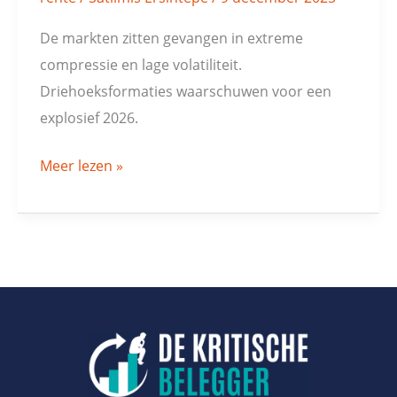
De markten zitten gevangen in extreme
compressie en lage volatiliteit.
Driehoeksformaties waarschuwen voor een
explosief 2026.
Meer lezen »