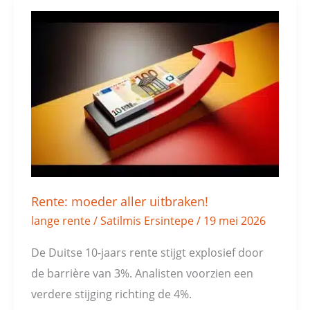
Rente:
moeder
aller
uitbraken!
Rente: moeder aller uitbraken!
lange rente
/
Satilmis Ersintepe
/
19 mei 2026
De Duitse 10-jaars rente stijgt explosief door
de barrière van 3%. Analisten voorzien een
verdere stijging richting de 4%.