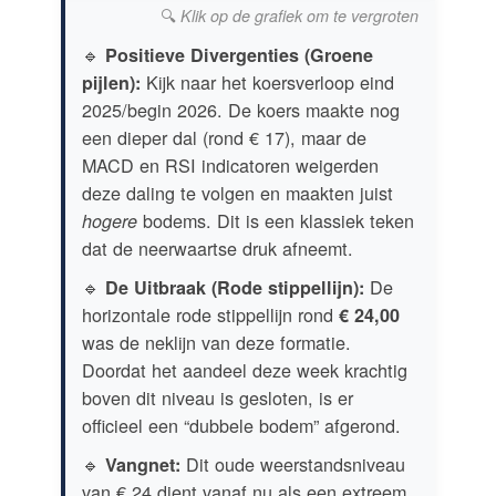
🔍
Klik op de grafiek om te vergroten
🔹
Positieve Divergenties (Groene
Kijk naar het koersverloop eind
pijlen):
2025/begin 2026. De koers maakte nog
een dieper dal (rond € 17), maar de
MACD en RSI indicatoren weigerden
deze daling te volgen en maakten juist
bodems. Dit is een klassiek teken
hogere
dat de neerwaartse druk afneemt.
🔹
De
De Uitbraak (Rode stippellijn):
horizontale rode stippellijn rond
€ 24,00
was de neklijn van deze formatie.
Doordat het aandeel deze week krachtig
boven dit niveau is gesloten, is er
officieel een “dubbele bodem” afgerond.
🔹
Dit oude weerstandsniveau
Vangnet:
van € 24 dient vanaf nu als een extreem