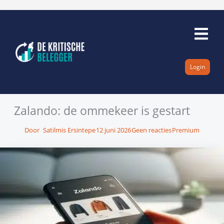
Ga
naar
de
inhoud
Login
Zalando: de ommekeer is gestart
Door
Satilmis Ersintepe
12 juni 2026
Geen reacties
Premium