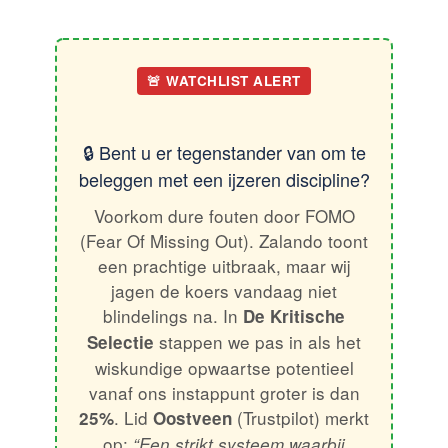
🚨 WATCHLIST ALERT
🔒 Bent u er tegenstander van om te
beleggen met een ijzeren discipline?
Voorkom dure fouten door FOMO
(Fear Of Missing Out). Zalando toont
een prachtige uitbraak, maar wij
jagen de koers vandaag niet
blindelings na. In
De Kritische
stappen we pas in als het
Selectie
wiskundige opwaartse potentieel
vanaf ons instappunt groter is dan
. Lid
(Trustpilot) merkt
25%
Oostveen
op:
“Een strikt systeem waarbij