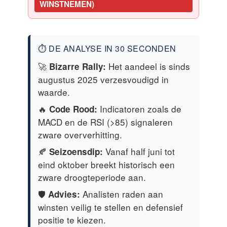
WINSTNEMEN)
⏱️ DE ANALYSE IN 30 SECONDEN
🚀
Het aandeel is sinds
Bizarre Rally:
augustus 2025 verzesvoudigd in
waarde.
🔥
Indicatoren zoals de
Code Rood:
MACD en de RSI (>85) signaleren
zware oververhitting.
🍂
Vanaf half juni tot
Seizoensdip:
eind oktober breekt historisch een
zware droogteperiode aan.
🛡️
Analisten raden aan
Advies:
winsten veilig te stellen en defensief
positie te kiezen.