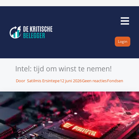
Ga
naar
de
inhoud
Login
Intel: tijd om winst te nemen!
Door
Satilmis Ersintepe
12 juni 2026
Geen reacties
Fondsen