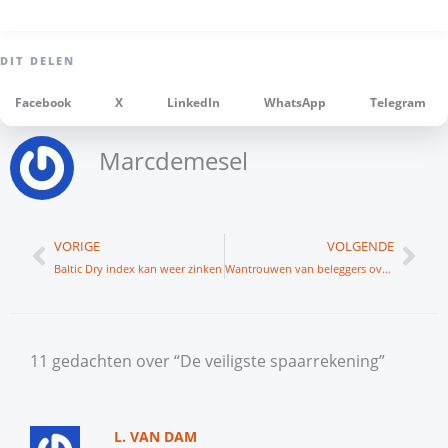
Facebook
X
LinkedIn
WhatsApp
Telegram
Marcdemesel
Vorige
Vol
VORIGE
VOLGENDE
Baltic Dry index kan weer zinken
Wantrouwen van beleggers over provisiegerichte adviezen
11 gedachten over “De veiligste spaarrekening”
L. VAN DAM