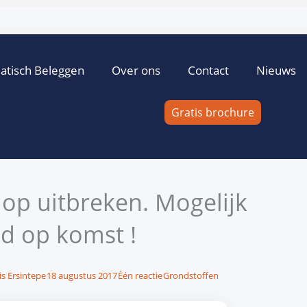
atisch Beleggen
Over ons
Contact
Nieuws
Gratis brochure
op uitbreken. Mogelijk
d op komst !
is Ersintepe
18 augustus 2017
Één reactie
Grondstoffen