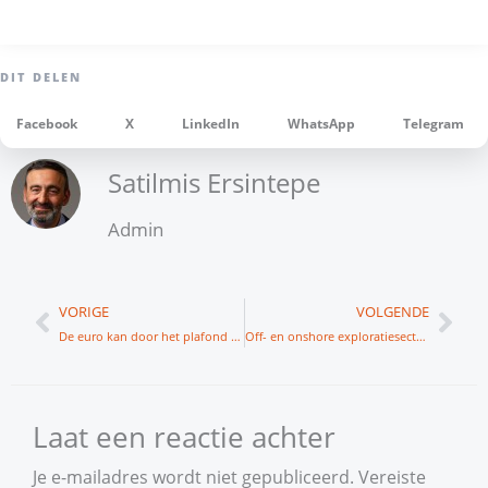
Facebook
X
LinkedIn
WhatsApp
Telegram
Satilmis Ersintepe
Admin
Vorige
Vol
VORIGE
VOLGENDE
De euro kan door het plafond gaan
Off- en onshore exploratiesector: Vallourec
Laat een reactie achter
Je e-mailadres wordt niet gepubliceerd.
Vereiste