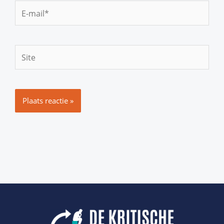
E-
mail*
Site