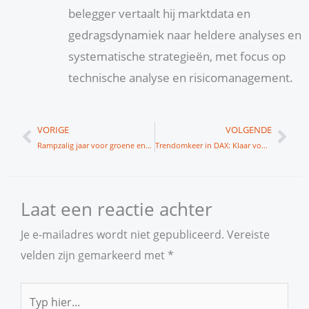
belegger vertaalt hij marktdata en
gedragsdynamiek naar heldere analyses en
systematische strategieën, met focus op
technische analyse en risicomanagement.
Vorige
Vol
VORIGE
VOLGENDE
Rampzalig jaar voor groene energie aandelen
Trendomkeer in DAX: Klaar voor Lancering
Laat een reactie achter
Je e-mailadres wordt niet gepubliceerd.
Vereiste
velden zijn gemarkeerd met
*
Typ