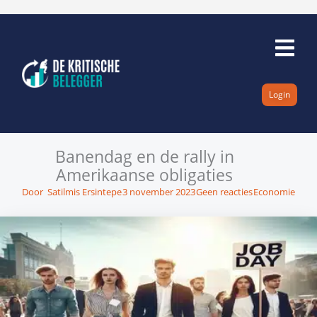
Ga
naar
de
inhoud
Login
Banendag en de rally in
Amerikaanse obligaties
Door
Satilmis Ersintepe
3 november 2023
Geen reacties
Economie