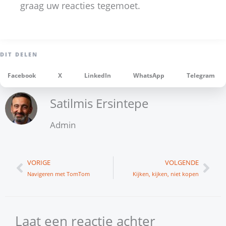
graag uw reacties tegemoet.
Facebook
X
LinkedIn
WhatsApp
Telegram
Satilmis Ersintepe
Admin
Vorige
Vol
VORIGE
VOLGENDE
Navigeren met TomTom
Kijken, kijken, niet kopen
Laat een reactie achter