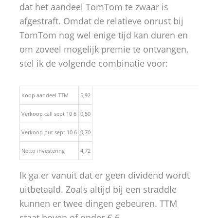
dat het aandeel TomTom te zwaar is
afgestraft. Omdat de relatieve onrust bij
TomTom nog wel enige tijd kan duren en
om zoveel mogelijk premie te ontvangen,
stel ik de volgende combinatie voor:
Koop aandeel TTM
5,92
Verkoop call sept 10 6
0,50
Verkoop put sept 10 6
0,70
Netto investering
4,72
Ik ga er vanuit dat er geen dividend wordt
uitbetaald. Zoals altijd bij een straddle
kunnen er twee dingen gebeuren. TTM
staat boven of onder € 6.