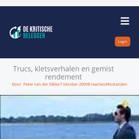
Ga
naar
de
inhoud
Login
Trucs, kletsverhalen en gemist
rendement
Door
Peter van der Slikke
7 oktober 2009
8 reacties
Misstanden