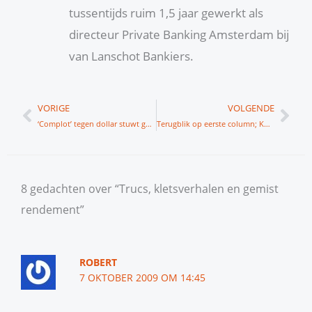
tussentijds ruim 1,5 jaar gewerkt als
directeur Private Banking Amsterdam bij
van Lanschot Bankiers.
Vorige
Vol
VORIGE
VOLGENDE
‘Complot’ tegen dollar stuwt goud
Terugblik op eerste column; KPN plus 42 %
8 gedachten over “Trucs, kletsverhalen en gemist
rendement”
ROBERT
7 OKTOBER 2009 OM 14:45