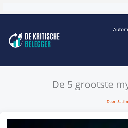
Ga
naar
de
Autom
inhoud
De 5 grootste m
Door
Satilm