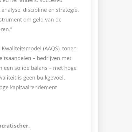
s echter anders: succesvol
analyse, discipline en strategie.
instrument om geld van de
ren.”
n Kwaliteitsmodel (AAQS), tonen
teitsaandelen – bedrijven met
en een solide balans – met hoge
aliteit is geen buikgevoel,
hoge kapitaalrendement
cratischer.