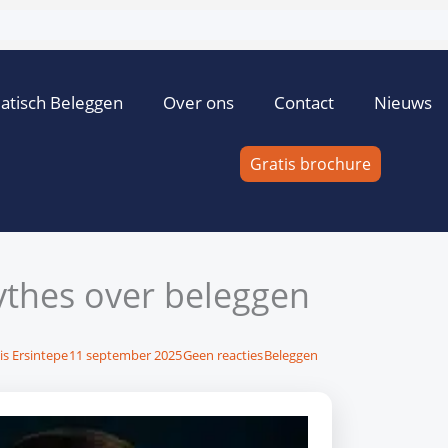
atisch Beleggen
Over ons
Contact
Nieuws
Gratis brochure
ythes over beleggen
is Ersintepe
11 september 2025
Geen reacties
Beleggen