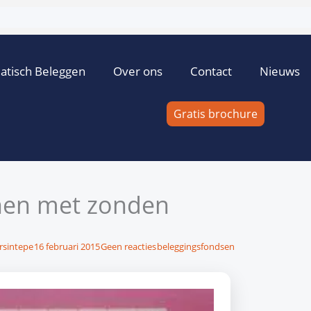
atisch Beleggen
Over ons
Contact
Nieuws
Gratis brochure
nen met zonden
rsintepe
16 februari 2015
Geen reacties
beleggingsfondsen