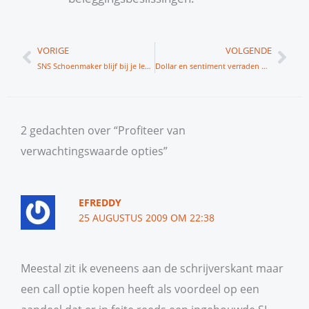
Vorige
Vol
VORIGE
VOLGENDE
SNS Schoenmaker blijf bij je leest
Dollar en sentiment verraden AEX
2 gedachten over “Profiteer van
verwachtingswaarde opties”
EFREDDY
25 AUGUSTUS 2009 OM 22:38
Meestal zit ik eveneens aan de schrijverskant maar
een call optie kopen heeft als voordeel op een