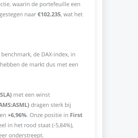
tie, waarin de portefeuille een
s gestegen naar
€102.235
, wat het
e benchmark, de DAX-index, in
hebben de markt dus met een
TSLA)
met een winst
AMS:ASML)
dragen sterk bij
en
+6,96%
. Onze positie in
First
l in het rood staat (-5,84%),
heer onderstreept.