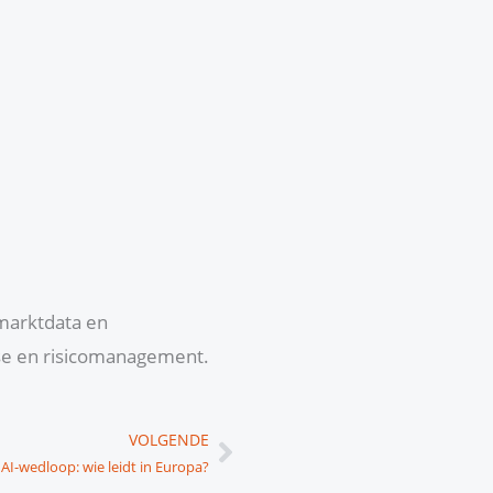
 marktdata en
yse en risicomanagement.
Volgende
VOLGENDE
AI-wedloop: wie leidt in Europa?