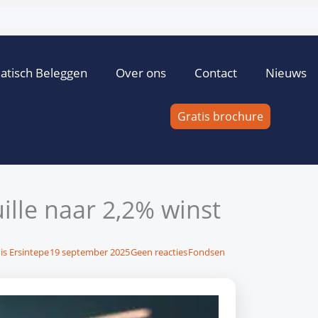
atisch Beleggen
Over ons
Contact
Nieuws
Gratis brochure
ille naar 2,2% winst
is Ersintepe
19 september 2025
Geen reacties
Fondsen