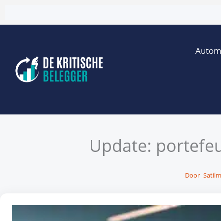
Ga
naar
de
Autom
inhoud
Update: portefeu
Door
Satilm