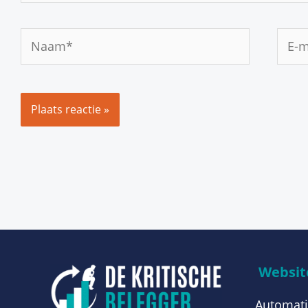
Naam*
E-
mail
Website
Automati