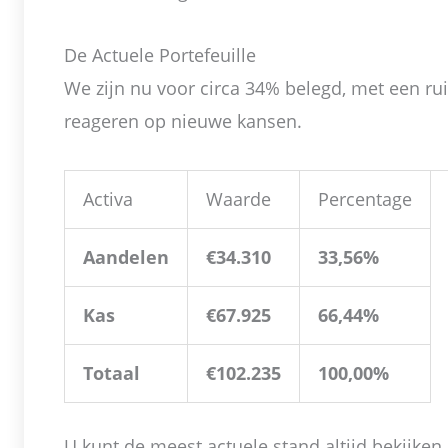
De Actuele Portefeuille
We zijn nu voor circa 34% belegd, met een r
reageren op nieuwe kansen.
Activa
Waarde
Percentage
Aandelen
€34.310
33,56%
Kas
€67.925
66,44%
Totaal
€102.235
100,00%
U kunt de meest actuele stand altijd bekijke