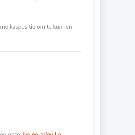
uime kaspositie om te kunnen
n op onze
live portefeuille