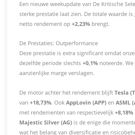
Een nieuwe weekupdate van De Kritische Selec
sterke prestatie laat zien. De totale waarde i
netto rendement op
+2,23%
brengt.
De Prestaties: Outperformance
Deze prestatie is extra significant omdat onz
dezelfde periode slechts
+0,1%
noteerde. We 
aanzienlijke marge verslagen.
De motor achter het rendement blijft
Tesla (
van
+18,73%
. Ook
AppLovin (APP)
en
ASML (
met rendementen van respectievelijk
+8,18%
Majestic Silver (AG)
is de enige die momentee
wat het belang van diversificatie en risicobe