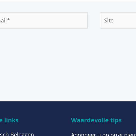
Site
*
 links
Waardevolle tips
sch Beleggen
Abonneer u op onze nieu