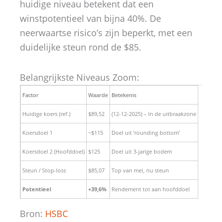
huidige niveau betekent dat een
winstpotentieel van bijna 40%. De
neerwaartse risico’s zijn beperkt, met een
duidelijke steun rond de $85.
Belangrijkste Niveaus Zoom:
Factor
Waarde
Betekenis
Huidige koers (ref.)
$89,52
(12-12-2025) – In de uitbraakzone
Koersdoel 1
~$115
Doel uit ‘rounding bottom’
Koersdoel 2 (Hoofddoel)
$125
Doel uit 3-jarige bodem
Steun / Stop-loss
$85,07
Top van mei, nu steun
Potentieel
+39,6%
Rendement tot aan hoofddoel
Bron:
HSBC