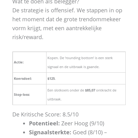
Wat te doen als belegger?
De strategie is offensief. We stappen in op
het moment dat de grote trendommekeer
vorm krijgt, met een aantrekkelijke
risk/reward.
Kopen. De ‘rounding bottom’ is een sterk
Actie:
signaal en de uitbraak is gaande.
Koersdoel:
$125
.
Een slotkoers onder de
$85,07
ontkracht de
Stop-loss:
uitbraak.
De Kritische Score: 8.5/10
Potentieel:
Zeer Hoog (9/10)
Signaalsterkte:
Goed (8/10) –