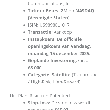
Communications, Inc.
Ticker / Beurs:
ZM
op
NASDAQ
(Verenigde Staten)
ISIN:
US98980L1017
Transactie:
Aankoop
Instapkoers:
De officiële
openingskoers van vandaag,
maandag 15 december 2025.
Geplande Investering:
Circa
€8.000
.
Categorie:
Satellite
(Turnaround
/ High-Risk, High-Reward).
Het Plan: Risico en Potentieel
Stop-Loss:
De stop-loss wordt
geplaatst op
$85,07
.