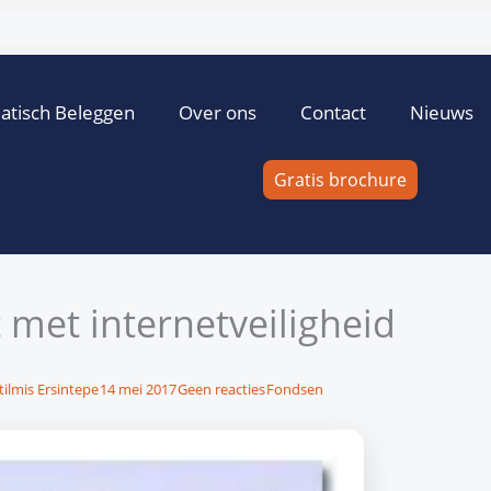
atisch Beleggen
Over ons
Contact
Nieuws
Gratis brochure
met internetveiligheid
tilmis Ersintepe
14 mei 2017
Geen reacties
Fondsen