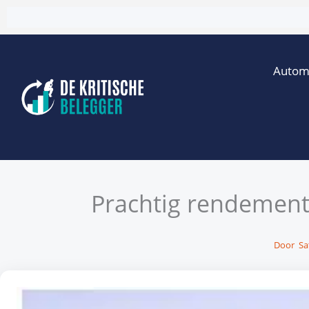
Ga
naar
de
Autom
inhoud
Prachtig rendement 
Door
Sa