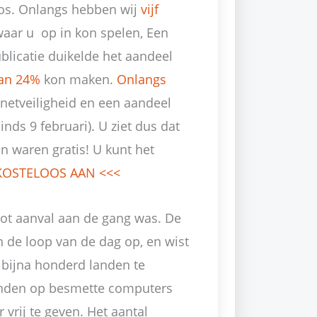
oos. Onlangs hebben wij
vijf
aar u op in kon spelen, Een
licatie duikelde het aandeel
an 24%
kon maken.
Onlangs
rnetveiligheid en een aandeel
inds 9 februari). U ziet dus dat
 waren gratis! U kunt het
KOSTELOOS AAN <<<
oot aanval aan de gang was. De
n de loop van de dag op, en wist
n bijna honderd landen te
anden op besmette computers
vrij te geven. Het aantal