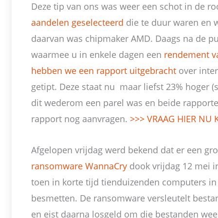
Deze tip van ons was weer een schot in de r
aandelen geselecteerd
die te duur waren en w
daarvan was chipmaker AMD. Daags na de pub
waarmee u in enkele dagen een
rendement v
hebben we een rapport uitgebracht
over inte
getipt. Deze staat nu maar liefst 23% hoger (s
dit wederom een parel was en beide rapporten
rapport nog aanvragen.
>>> VRAAG HIER NU 
Afgelopen vrijdag werd bekend dat er een gr
ransomware WannaCry
dook vrijdag 12 mei i
toen in korte tijd tienduizenden computers i
besmetten. De ransomware versleutelt best
en eist daarna losgeld om die bestanden weer 