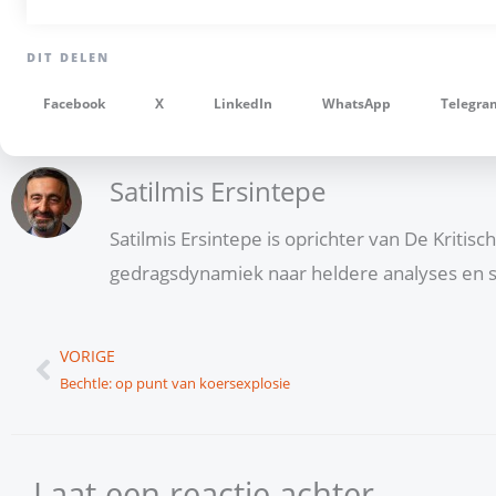
Facebook
X
LinkedIn
WhatsApp
Telegra
Satilmis Ersintepe
Satilmis Ersintepe is oprichter van De Kritis
gedragsdynamiek naar heldere analyses en s
Vorige
VORIGE
Bechtle: op punt van koersexplosie
Laat een reactie achter