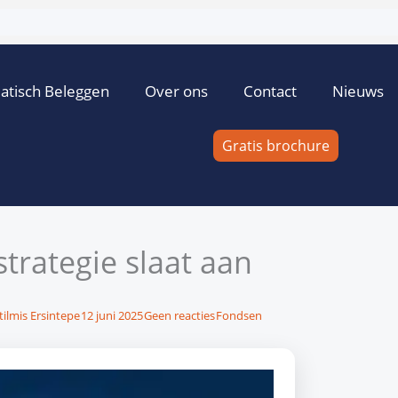
atisch Beleggen
Over ons
Contact
Nieuws
Gratis brochure
strategie slaat aan
tilmis Ersintepe
12 juni 2025
Geen reacties
Fondsen