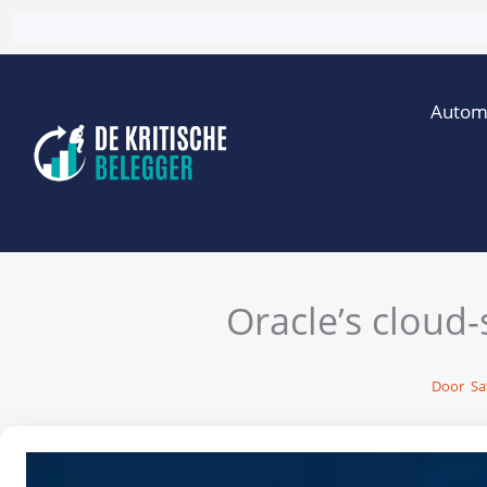
Ga
naar
de
Autom
inhoud
Oracle’s cloud-
Door
Sa