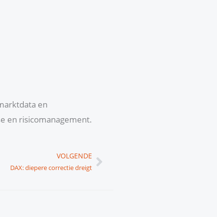
 marktdata en
yse en risicomanagement.
Volgende
VOLGENDE
DAX: diepere correctie dreigt