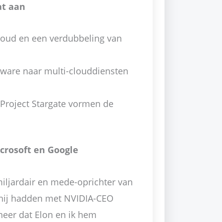
at aan
loud en een verdubbeling van
tware naar multi-clouddiensten
roject Stargate vormen de
icrosoft en Google
miljardair en mede-oprichter van
n hij hadden met NVIDIA-CEO
eer dat Elon en ik hem