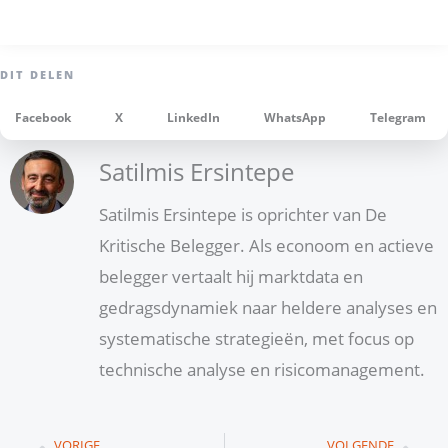
Facebook
X
LinkedIn
WhatsApp
Telegram
Satilmis Ersintepe
Satilmis Ersintepe is oprichter van De
Kritische Belegger. Als econoom en actieve
belegger vertaalt hij marktdata en
gedragsdynamiek naar heldere analyses en
systematische strategieën, met focus op
technische analyse en risicomanagement.
Vorige
Vol
VORIGE
VOLGENDE