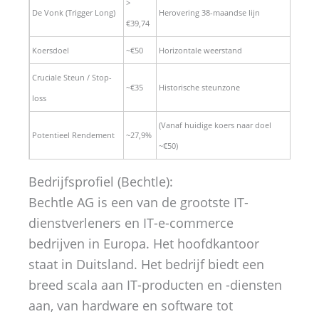
>
De Vonk (Trigger Long)
Herovering 38-maandse lijn
€39,74
Koersdoel
~€50
Horizontale weerstand
Cruciale Steun / Stop-
~€35
Historische steunzone
loss
(Vanaf huidige koers naar doel
Potentieel Rendement
~27,9%
~€50)
Bedrijfsprofiel (Bechtle):
Bechtle AG is een van de grootste IT-
dienstverleners en IT-e-commerce
bedrijven in Europa. Het hoofdkantoor
staat in Duitsland. Het bedrijf biedt een
breed scala aan IT-producten en -diensten
aan, van hardware en software tot