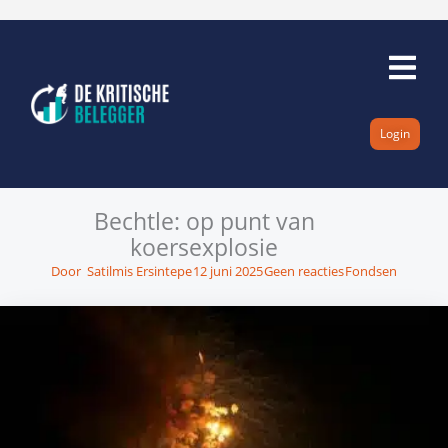
Ga
naar
de
inhoud
Login
Bechtle: op punt van
koersexplosie
Door
Satilmis Ersintepe
12 juni 2025
Geen reacties
Fondsen