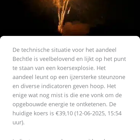
De technische situatie voor het aandeel
Bechtle is veelbelovend en lijkt op het punt
te staan van een koersexplosie. Het
aandeel leunt op een ijzersterke steunzone
en diverse indicatoren geven hoop. Het
enige wat nog mist is die ene vonk om de
opgebouwde energie te ontketenen. De
huidige koers is €39,10 (12-06-2025, 15:54
uur).