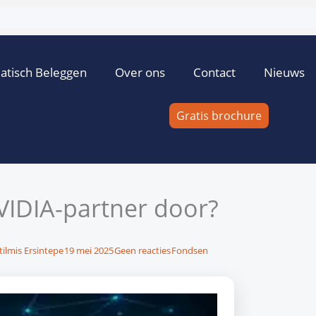
atisch Beleggen
Over ons
Contact
Nieuws
Gratis brochure
VIDIA-partner door?
tilmis Ersintepe
19 mei 2025
Geen reacties
Fondsen