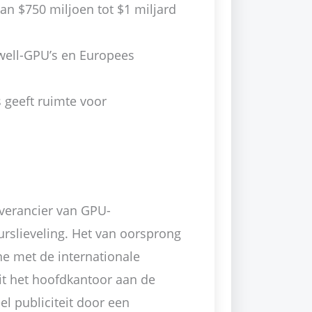
an $750 miljoen tot $1 miljard
well-GPU’s en Europees
s geeft ruimte voor
everancier van GPU-
eurslieveling. Het van oorsprong
ïne met de internationale
uit het hoofdkantoor aan de
l publiciteit door een