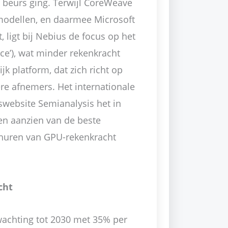
 beurs ging. Terwijl CoreWeave
modellen, en daarmee Microsoft
, ligt bij Nebius de focus op het
nce’), wat minder rekenkracht
ijk platform, dat zich richt op
ere afnemers. Het internationale
website Semianalysis het in
n aanzien van de beste
t huren van GPU-rekenkracht
cht
wachting tot 2030 met 35% per