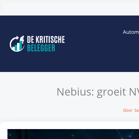
Ga
naar
de
Autom
inhoud
Nebius: groeit N
Door
Sa