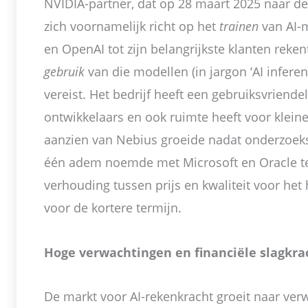
NVIDIA-partner, dat op 28 maart 2025 naar de
zich voornamelijk richt op het
trainen
van AI-
en OpenAI tot zijn belangrijkste klanten rekent
gebruik
van die modellen (in jargon ‘AI infere
vereist. Het bedrijf heeft een gebruiksvriendel
ontwikkelaars en ook ruimte heeft voor klein
aanzien van Nebius groeide nadat onderzoeks
één adem noemde met Microsoft en Oracle te
verhouding tussen prijs en kwaliteit voor he
voor de kortere termijn.
Hoge verwachtingen en financiële slagkra
De markt voor AI-rekenkracht groeit naar ver