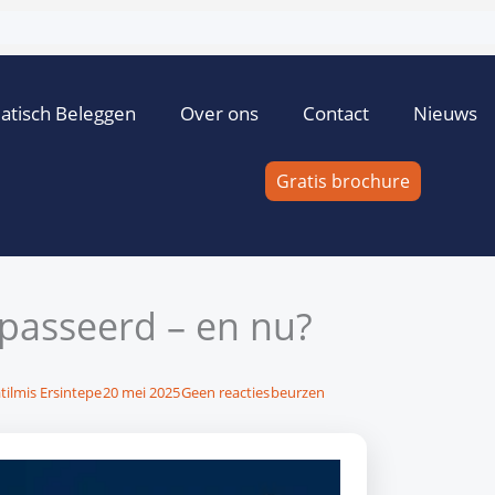
atisch Beleggen
Over ons
Contact
Nieuws
Gratis brochure
passeerd – en nu?
tilmis Ersintepe
20 mei 2025
Geen reacties
beurzen