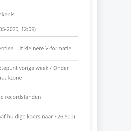
ekenis
05-2025, 12:09)
ntieel uit kleinere V-formatie
ptepunt vorige week / Onder
braakzone
e recordstanden
naf huidige koers naar ~26.500)