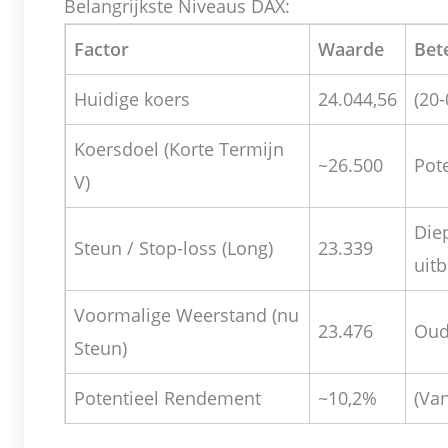
Belangrijkste Niveaus DAX:
Factor
Waarde
Bet
Huidige koers
24.044,56
(20-
Koersdoel (Korte Termijn
~26.500
Pote
V)
Die
Steun / Stop-loss (Long)
23.339
uit
Voormalige Weerstand (nu
23.476
Oud
Steun)
Potentieel Rendement
~10,2%
(Va