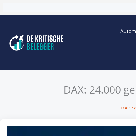
Ga
naar
de
Autom
inhoud
DAX: 24.000 ge
Door
Sa