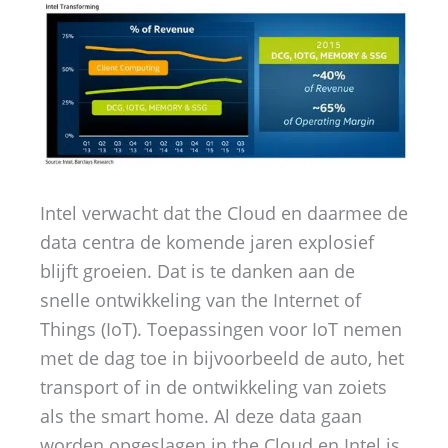
Intel verwacht dat the Cloud en daarmee de
data centra de komende jaren explosief
blijft groeien. Dat is te danken aan de
snelle ontwikkeling van the Internet of
Things (IoT). Toepassingen voor IoT nemen
met de dag toe in bijvoorbeeld de auto, het
transport of in de ontwikkeling van zoiets
als the smart home. Al deze data gaan
worden opgeslagen in the Cloud en Intel is