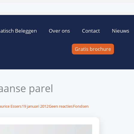
atisch Beleggen
Over ons
Contact
Nieuws
Gratis brochure
iaanse parel
urice Essers
19 januari 2012
Geen reacties
Fondsen