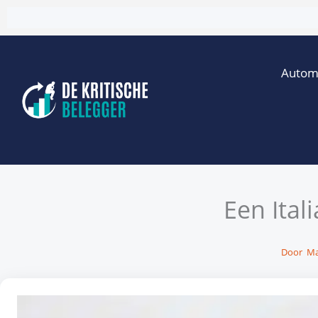
Ga
naar
de
Autom
inhoud
Een Ital
Door
Ma