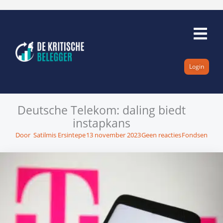
Ga
naar
de
inhoud
Login
Deutsche Telekom: daling biedt
instapkans
Door
Satilmis Ersintepe
13 november 2023
Geen reacties
Fondsen