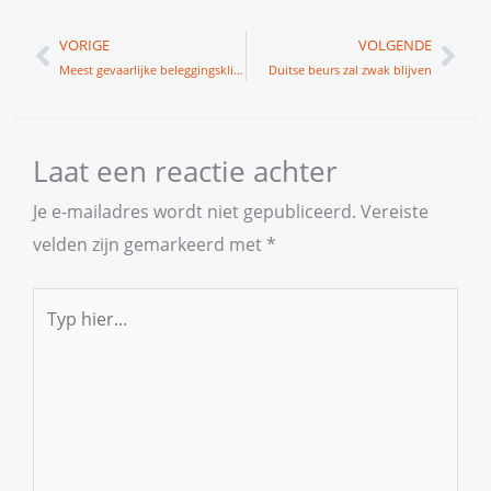
Vorige
Vol
VORIGE
VOLGENDE
Meest gevaarlijke beleggingsklimaat in 45 jaar
Duitse beurs zal zwak blijven
Laat een reactie achter
Je e-mailadres wordt niet gepubliceerd.
Vereiste
velden zijn gemarkeerd met
*
Typ
hier...