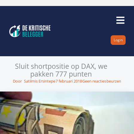
Ga
naar
de
inhoud
Login
Sluit shortpositie op DAX, we
pakken 777 punten
Door
Satilmis Ersintepe
7 februari 2018
Geen reacties
beurzen