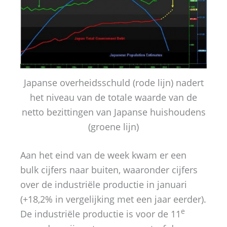
Japanse overheidsschuld (rode lijn) nadert
het niveau van de totale waarde van de
netto bezittingen van Japanse huishoudens
(groene lijn)
Aan het eind van de week kwam er een
bulk cijfers naar buiten, waaronder cijfers
over de industriële productie in januari
(+18,2% in vergelijking met een jaar eerder).
e
De industriële productie is voor de 11