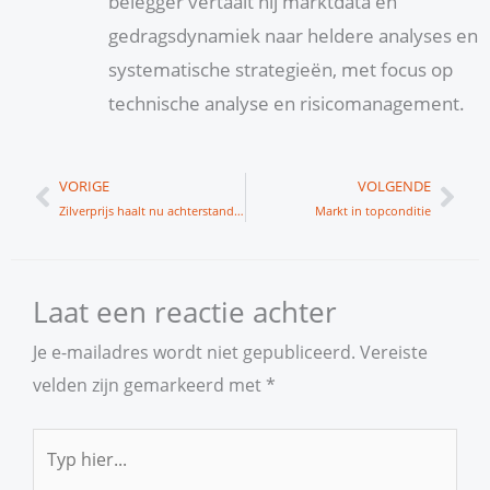
belegger vertaalt hij marktdata en
gedragsdynamiek naar heldere analyses en
systematische strategieën, met focus op
technische analyse en risicomanagement.
Vorige
Vol
VORIGE
VOLGENDE
Zilverprijs haalt nu achterstand in
Markt in topconditie
Laat een reactie achter
Je e-mailadres wordt niet gepubliceerd.
Vereiste
velden zijn gemarkeerd met
*
Typ
hier...