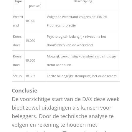
Type
Beschrijving
punten)
Weerst
Volgende weerstand volgens de 138,2%
18.926
and
Fibonacci-projectie
Koers
Psychologisch belangrijk niveau na het
19.000
doel
doorbreken van de weerstand
Koers
Mogelijk toekomstig koersdoel als de huidige
19.500
doel
trend aanhoudt
Steun
18.567
Eerste belangrijke steunpunt, het oude record
Conclusie
De voorzichtige start van de DAX deze week
biedt zowel uitdagingen als kansen voor
beleggers. Door de technische analyse te
volgen en rekening te houden met