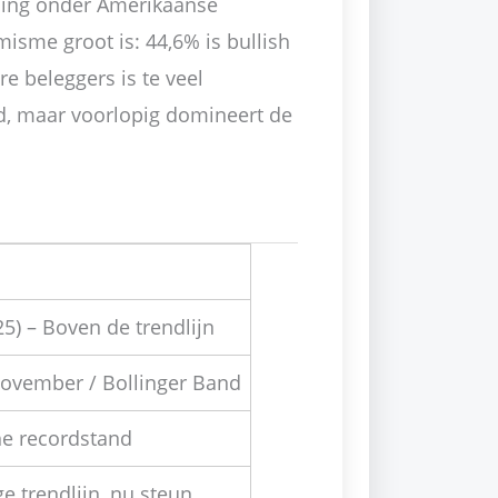
iling onder Amerikaanse
imisme groot is: 44,6% is bullish
e beleggers is te veel
, maar voorlopig domineert de
s
25) – Boven de trendlijn
ovember / Bollinger Band
he recordstand
e trendlijn, nu steun