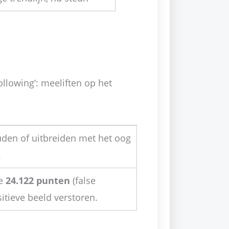
following’: meeliften op het
den of uitbreiden met het oog
.
de
24.122 punten
(false
itieve beeld verstoren.