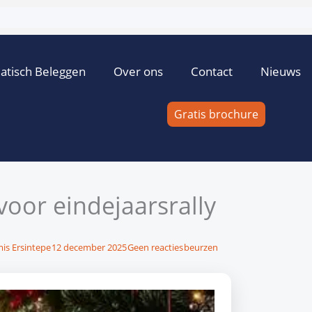
atisch Beleggen
Over ons
Contact
Nieuws
Gratis brochure
oor eindejaarsrally
mis Ersintepe
12 december 2025
Geen reacties
beurzen