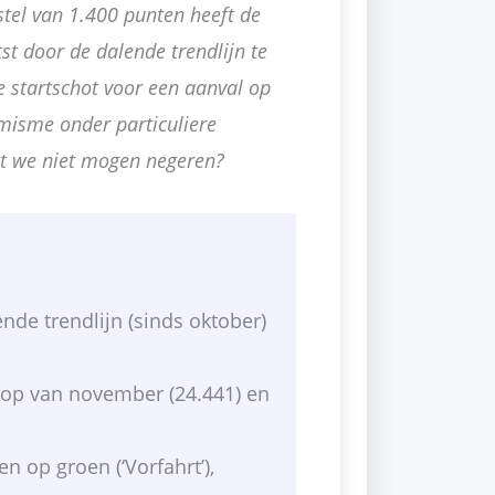
el van 1.400 punten heeft de
st door de dalende trendlijn te
eve startschot voor een aanval op
misme onder particuliere
at we niet mogen negeren?
nde trendlijn (sinds oktober)
top van november (24.441) en
n op groen (‘Vorfahrt’),