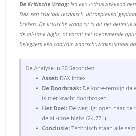
De Kritische Vraag:
Na een indrukwekkend herst
DAX een cruciaal technisch ‘uitroepteken’ geplaat
breken. De kritische vraag is: is dit het definiti
de all-time highs, of vormt het toenemende opti
beleggers een contrair waarschuwingssignaal d
De Analyse in 30 Seconden
Asset:
DAX Index
De Doorbraak:
De korte-termijn dale
is met kracht doorbroken.
Het Doel:
De weg ligt open naar de 
de all-time highs (24.771).
Conclusie:
Technisch staan alle seine