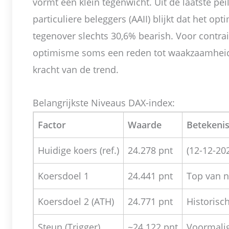
vormt een klein tegenwicht. Uit de laatste pe
particuliere beleggers (AAII) blijkt dat het opt
tegenover slechts 30,6% bearish. Voor contrair
optimisme soms een reden tot waakzaamheid
kracht van de trend.
Belangrijkste Niveaus DAX-index:
Factor
Waarde
Betekeni
Huidige koers (ref.)
24.278 pnt
(12-12-20
Koersdoel 1
24.441 pnt
Top van n
Koersdoel 2 (ATH)
24.771 pnt
Historisc
Steun (Trigger)
~24.122 pnt
Voormalig