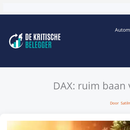
Ga
naar
de
Autom
inhoud
DAX: ruim baan v
Door
Satil