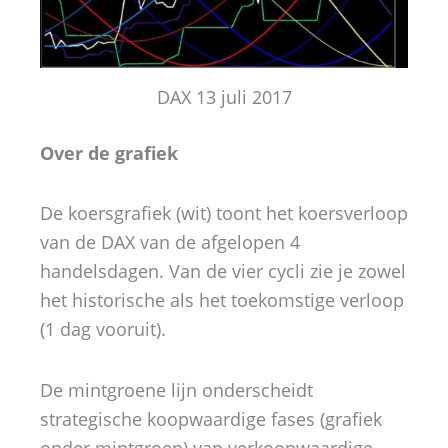
DAX 13 juli 2017
Over de grafiek
De koersgrafiek (wit) toont het koersverloop
van de DAX van de afgelopen 4
handelsdagen. Van de vier cycli zie je zowel
het historische als het toekomstige verloop
(1 dag vooruit).
De mintgroene lijn onderscheidt
strategische koopwaardige fases (grafiek
onder mintgroen) van verkoopwaardige