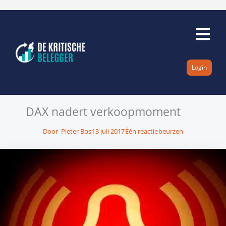
Ga
naar
de
inhoud
Login
DAX nadert verkoopmoment
Door
Pieter Bos
13 juli 2017
Één reactie
beurzen