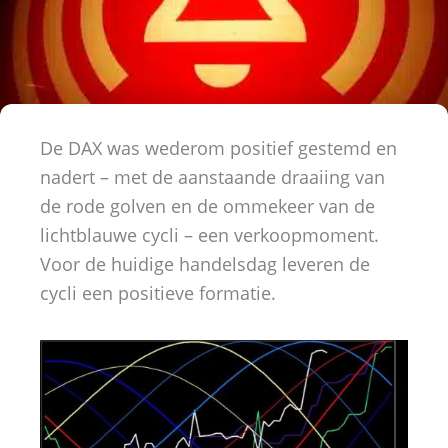
De DAX was wederom positief gestemd en
nadert – met de aanstaande draaiing van
de rode golven en de ommekeer van de
lichtblauwe cycli – een verkoopmoment.
Voor de huidige handelsdag leveren de
cycli een positieve formatie.