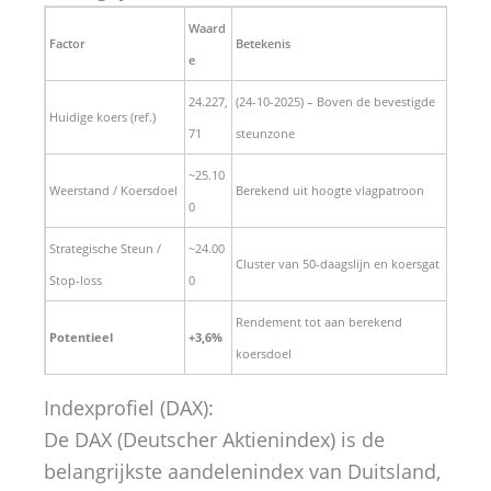
Waard
Factor
Betekenis
e
24.227,
(24-10-2025) – Boven de bevestigde
Huidige koers (ref.)
71
steunzone
~25.10
Weerstand / Koersdoel
Berekend uit hoogte vlagpatroon
0
Strategische Steun /
~24.00
Cluster van 50-daagslijn en koersgat
Stop-loss
0
Rendement tot aan berekend
Potentieel
+3,6%
koersdoel
Indexprofiel (DAX):
De DAX (Deutscher Aktienindex) is de
belangrijkste aandelenindex van Duitsland,