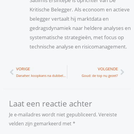
Satilmis Ersintepe is oprichter van De
Kritische Belegger. Als econoom en actieve
belegger vertaalt hij marktdata en
gedragsdynamiek naar heldere analyses en
systematische strategieën, met focus op
technische analyse en risicomanagement.
Vorige
Vol
VORIGE
VOLGENDE
Danaher: koopkans na dubbele bodem
Goud: de top nu gezet?
Laat een reactie achter
Je e-mailadres wordt niet gepubliceerd.
Vereiste
velden zijn gemarkeerd met
*