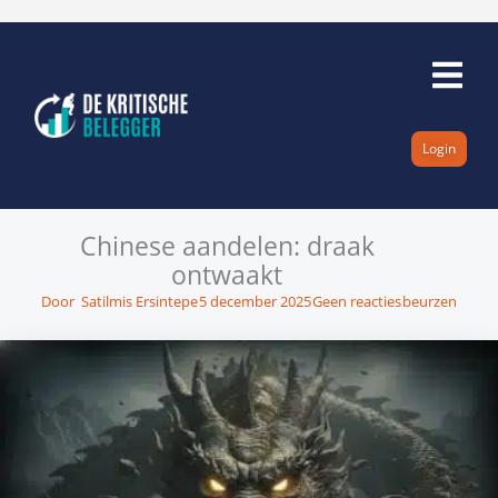
Ga
naar
de
inhoud
Login
Chinese aandelen: draak
ontwaakt
Door
Satilmis Ersintepe
5 december 2025
Geen reacties
beurzen