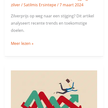
zilver
/
Satilmis Ersintepe
/
7 maart 2024
Zilverprijs op weg naar een stijging? Dit artikel
analyseert recente trends en toekomstige
doelen.
Meer lezen »
DAX:
geen
harde
correctie
nodig