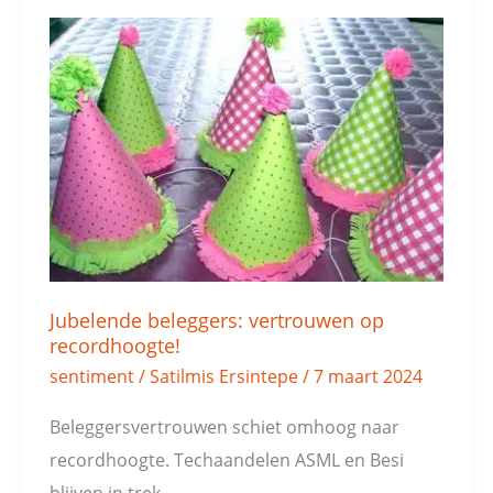
Jubelende
beleggers:
vertrouwen
op
recordhoogte!
Jubelende beleggers: vertrouwen op
recordhoogte!
sentiment
/
Satilmis Ersintepe
/
7 maart 2024
Beleggersvertrouwen schiet omhoog naar
recordhoogte. Techaandelen ASML en Besi
blijven in trek.