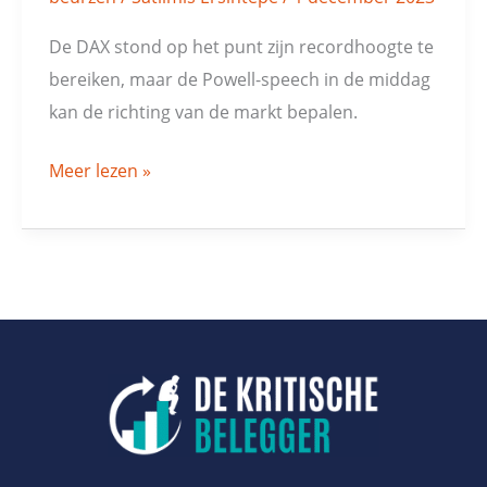
De DAX stond op het punt zijn recordhoogte te
bereiken, maar de Powell-speech in de middag
kan de richting van de markt bepalen.
Meer lezen »