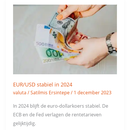
EUR/USD
stabiel
in
2024
EUR/USD stabiel in 2024
valuta
/
Satilmis Ersintepe
/
1 december 2023
In 2024 blijft de euro-dollarkoers stabiel. De
ECB en de Fed verlagen de rentetarieven
gelijktijdig.