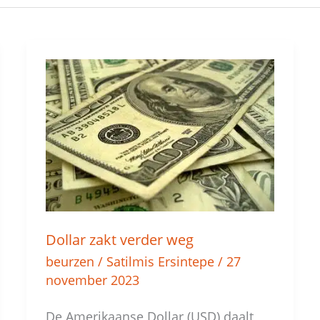
Dollar
zakt
verder
weg
Dollar zakt verder weg
beurzen
/
Satilmis Ersintepe
/
27
november 2023
De Amerikaanse Dollar (USD) daalt