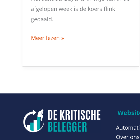
afgelopen week is de koers flink
gedaald.
Meer lezen »
Website
Automati
Over ons